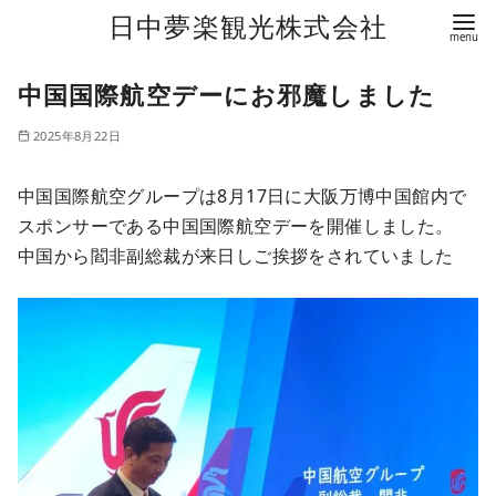
日中夢楽観光株式会社
コ
中国国際航空デーにお邪魔しました
ン
テ
2025年8月22日
ン
ツ
中国国際航空グループは8月17日に大阪万博中国館内で
へ
スポンサーである中国国際航空デーを開催しました。
移
中国から閻非副総裁が来日しご挨拶をされていました
動