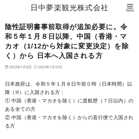
日中夢楽観光株式会社
コ
陰性証明書事前取得が追加必要に。令
ン
テ
和５年１月８日以降、中国（香港・マ
ン
カオ（1/12から対象に変更決定）を除
ツ
く）から 日本へ入国される方
へ
2023年1月6日
2023年1月10日
移
動
日本政府は、令和５年１月８日午前０時（日本時間）以
降（※）に入国される方：
① 中国（香港・マカオを除く）に渡航歴（７日以内）の
ある全ての方
② 中国（香港・マカオを除く）からの直行便で入国され
る方