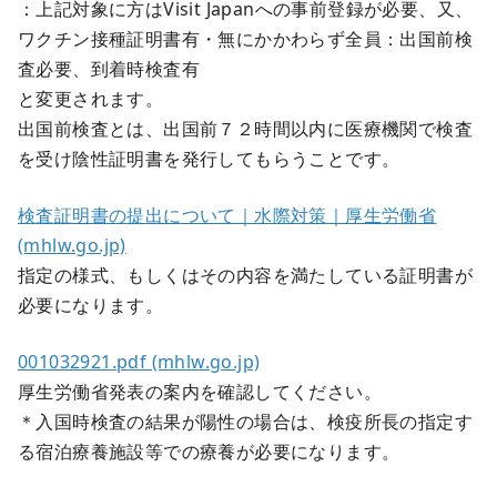
：上記対象に方はVisit Japanへの事前登録が必要、又、
ワクチン接種証明書有・無にかかわらず全員：出国前検
査必要、到着時検査有
と変更されます。
出国前検査とは、出国前７２時間以内に医療機関で検査
を受け陰性証明書を発行してもらうことです。
検査証明書の提出について｜水際対策｜厚生労働省
(mhlw.go.jp)
指定の様式、もしくはその内容を満たしている証明書が
必要になります。
001032921.pdf (mhlw.go.jp)
厚生労働省発表の案内を確認してください。
＊入国時検査の結果が陽性の場合は、検疫所長の指定す
る宿泊療養施設等での療養が必要になります。