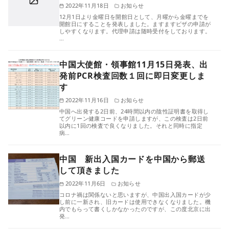
2022年11月18日
お知らせ
12月1日より金曜日を開館日として、月曜から金曜までを
開館日にすることを発表しました。ますますビザの申請が
しやすくなります。代理申請は随時受付をしております。
…
中国大使館・領事館11月15日発表、出
発前PCR検査回数１回に即日変更しま
す
2022年11月16日
お知らせ
中国へ出発する2日前、24時間以内の陰性証明書を取得し
てグリーン健康コードを申請しますが、この検査は2日前
以内に1回の検査で良くなりました。それと同時に指定
病…
中国 新出入国カードを中国から郵送
して頂きました
2022年11月6日
お知らせ
コロナ禍は関係ないと思いますが、中国出入国カードが少
し前に一新され、旧カードは使用できなくなりました。機
内でもらって書くしかなかったのですが、この度北京に出
発…