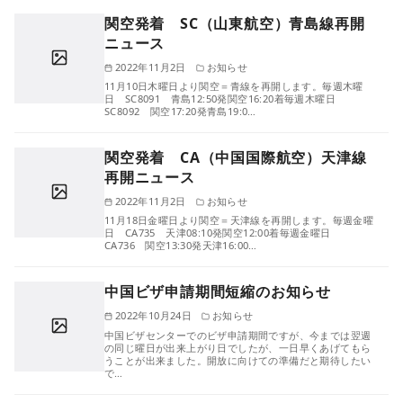
関空発着 SC（山東航空）青島線再開
ニュース
2022年11月2日
お知らせ
11月10日木曜日より関空＝青線を再開します。毎週木曜
日 SC8091 青島12:50発関空16:20着毎週木曜日
SC8092 関空17:20発青島19:0…
関空発着 CA（中国国際航空）天津線
再開ニュース
2022年11月2日
お知らせ
11月18日金曜日より関空＝天津線を再開します。毎週金曜
日 CA735 天津08:10発関空12:00着毎週金曜日
CA736 関空13:30発天津16:00…
中国ビザ申請期間短縮のお知らせ
2022年10月24日
お知らせ
中国ビザセンターでのビザ申請期間ですが、今までは翌週
の同じ曜日が出来上がり日でしたが、一日早くあげてもら
うことが出来ました。開放に向けての準備だと期待したい
で…