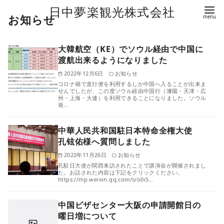
日中夢楽観光株式会社
お知らせ
コ
ン
テ
大韓航空（KE）でソウル経由で中国に
ン
渡航出来るようになりました
ツ
2022年12月6日
お知らせ
へ
コロナ禍で直行便を利用するしか中国へ入ることが出来ま
せんでしたが、この度ソウル経由中国行（瀋陽・天津・広
移
州・上海・大連）を利用できることになりました。ソウル
発…
動
中華人民共和国駐日本特命全権大使
孔铉佑様へ質問しました
2022年11月26日
お知らせ
孔駐日大使が関西来訪されたことで講演会が開催されまし
た。お話された内容は下記をクリックください。
https://mp.weixin.qq.com/s/o0iS…
中国ビザセンター大阪の申請開館日の
曜日増について