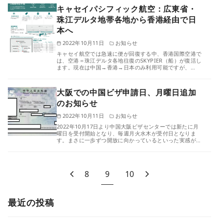
キャセイパシフィック航空：広東省・
珠江デルタ地帯各地から香港経由で日
本へ
2022年10月11日
お知らせ
キャセイ航空では急速に便が回復する中、香港国際空港で
は、空港＝珠江デルタ各地往復のSKYPIER（船）が復活し
ます。現在は中国→香港→日本のみ利用可能ですが、…
大阪での中国ビザ申請日、月曜日追加
のお知らせ
2022年10月11日
お知らせ
2022年10月17日より中国大阪ビザセンターでは新たに月
曜日を受付開始となり、毎週月火水木が受付日となりま
す。まさに一歩ずつ開放に向かっているといった実感が…
8
9
10
最近の投稿